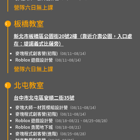
營隊六日無上課
板橋教室
新北市板橋區公園街20號2樓（靠近介壽公園，入口處
在：堤諾義式比薩旁）
麥塊程式創客營(初階)
（08/11~08/14）
Roblox 遊戲設計營
（08/11~08/14）
營隊六日無上課
北屯教室
台中市北屯區安順二街35號
麥塊大師－材質模組設計營
（08/11~08/14）
麥塊程式創客營(初階)
（08/11~08/14）
Roblox 遊戲設計營
（08/18~08/21、08/25~08/28）
Roblox 勇闖地下城
（08/18~08/21）
麥塊程式創客營(進階)
（08/25~08/28）