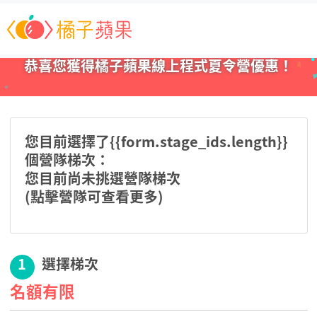
恭喜您獲得橘子蘋果線上程式夏令營優惠！
您目前選擇了{{form.stage_ids.length}}
個營隊梯次：
您目前尚未挑選營隊梯次
(點擊營隊可查看更多)
1
選擇梯次
名額有限