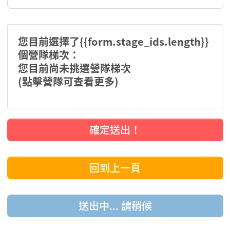
您目前選擇了{{form.stage_ids.length}}
個營隊梯次：
您目前尚未挑選營隊梯次
(點擊營隊可查看更多)
確定送出！
回到上一頁
送出中... 請稍候