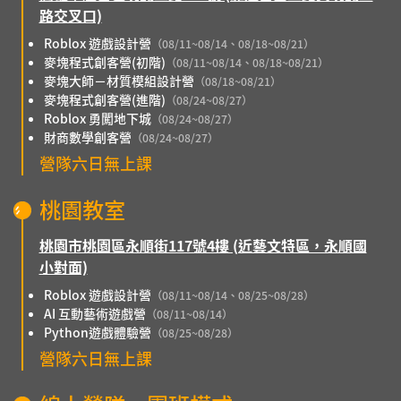
路交叉口)
Roblox 遊戲設計營
（08/11~08/14、08/18~08/21）
麥塊程式創客營(初階)
（08/11~08/14、08/18~08/21）
麥塊大師－材質模組設計營
（08/18~08/21）
麥塊程式創客營(進階)
（08/24~08/27）
Roblox 勇闖地下城
（08/24~08/27）
財商數學創客營
（08/24~08/27）
營隊六日無上課
桃園教室
桃園市桃園區永順街117號4樓 (近藝文特區，永順國
小對面)
Roblox 遊戲設計營
（08/11~08/14、08/25~08/28）
AI 互動藝術遊戲營
（08/11~08/14）
Python遊戲體驗營
（08/25~08/28）
營隊六日無上課