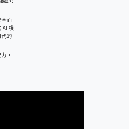
邏輯思
已全面
AI 模
時代的
能力，