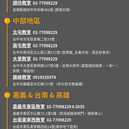
頭份教室
02-77098229
苗栗縣頭份市中央路499號 (鹿鳴文理)
中部地區
北屯教室
02-77098229
台中市北屯區安順二街35號
南屯教室
02-77098229
台中市南屯區文心南三路372號 (放學趣_永春分校，靠近好事多)
大里教室
02-77098229
台中市大里區東榮路237號3樓，近興大附中 (夏甄個別指導｜一對一｜
家教｜補習班)
霧峰教室
0919535974
台中市霧峰區中正路737號 （伊凡特文教機構）
嘉義 & 台南 & 高雄
嘉義市東區教室
02-77098229＃2035
嘉義市東區中山路73-1號5樓（四海遊龍旁側門，維新路上）
台南東寧西教室
02-77098229
台南市東區東寧路西段24號(東寧地下道旁)