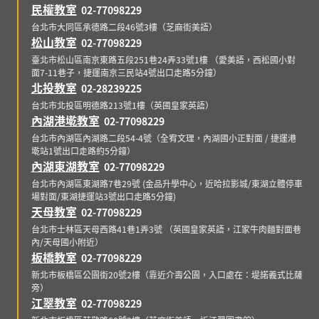
民權教室
02-77098229
台北市大同區承德路二段46號3樓（芝麻街美語）
松山教室
02-77098229
臺北市松山區南京東路五段251巷24弄33號1樓 （愛美語，西松國小對
面7-11巷子，捷運南京三民站4號出口走路5分鐘）
北投教室
02-28239225
台北市北投區明德路213號1樓（英國皇家英語）
內湖港墘教室
02-77098229
台北市內湖區內湖路二段54-4號（全宥文理，內湖國小正對面 / 捷運港
墘站1號出口走路約5分鐘）
內湖東湖教室
02-77098229
台北市內湖區東湖路7巷29號 (金品升學中心，近哈拉影城/東湖立體停車
場對面/東湖捷運站3號出口走路5分鐘)
天母教室
02-77098229
台北市士林區天母西路41巷1弄3號 （英國皇家英語，江家牛肉麵對面巷
內/天母國小附近）
板橋教室
02-77098229
新北市板橋區公園街20號2樓（靠近介壽公園，入口處在：堤諾義式比薩
旁）
江翠教室
02-77098229