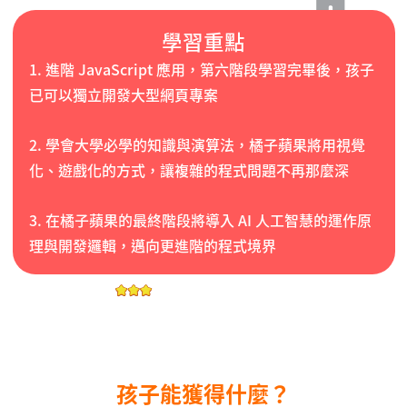
學習重點
1. 進階 JavaScript 應用，第六階段學習完畢後，孩子
已可以獨立開發大型網頁專案
2. 學會大學必學的知識與演算法，橘子蘋果將用視覺
化、遊戲化的方式，讓複雜的程式問題不再那麼深
3. 在橘子蘋果的最終階段將導入 AI 人工智慧的運作原
理與開發邏輯，邁向更進階的程式境界
有能力挑戰國際程式認證
孩子能獲得什麼？