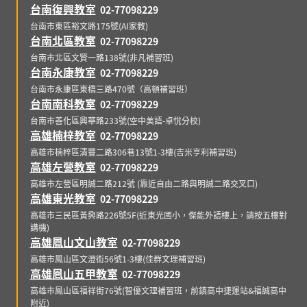
台南復興教室
02-77098229
台南市東區裕文路175號(AI家教)
台南北區教室
02-77098229
台南市北區文賢一路138號(非凡補習班)
台南永康教室
02-77098229
台南市永康區東橋三路470號（高頓補習班）
台南南科教室
02-77098229
台南市善化區興華路233號(空中美語-卓悅分校)
高雄楠梓教室
02-77098229
高雄市楠梓區清豐二路306巷13號1-3樓(吉米亨利補習班)
高雄左營教室
02-77098229
高雄市左營區明誠二路212號 (靠近自由二路與明誠二路交叉口)
高雄東光教室
02-77098229
高雄市三民區黃興路226號5F(近東光國小，傑能外語樓上，請按五樓對
講機)
高雄鳳山文山教室
02-77098229
高雄市鳳山區文澄街56號1-3樓(佳群文理補習班)
高雄鳳山五甲教室
02-77098229
高雄市鳳山區福祥街76號(智優文理補習班，前鎮高中捷運站&福誠高中
附近)