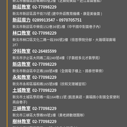
新北市板橋區莊敬路60號2樓（芝麻街美語，近江翠圖書館）
新莊教室
02-77098229
新北市新莊區昌平街75號 (建中外語教育機構，康是美後面 )
新莊魔力
0289913547、0970705751
新北市新莊區中榮街152巷36號1樓（中平國中對面巷子內）
林口教室
02-77098229
新北市林口區文化二路一段390號2樓（倍思學院分部，大瀚環球廣場
2F）
汐科教室
02-26485599
新北市汐止區大同路二段240號4樓（子藝經多元才藝學苑）
新店教室
02-77098229
新北市新店區中正路188號4樓（全國電子樓上、國泰世華旁）
永和教室
02-77098229
新北市永和區福和路165號8樓（欣和文理補習班）
土城教室
02-77098229
新北市土城區學府路一段164巷11號 (凱思美語，廣福國小對面全家便利
商店巷子)
三峽教室
02-77098229
新北市三峽區大學路99號1樓（黃老師數理團隊）
樹林教室
02-77098229