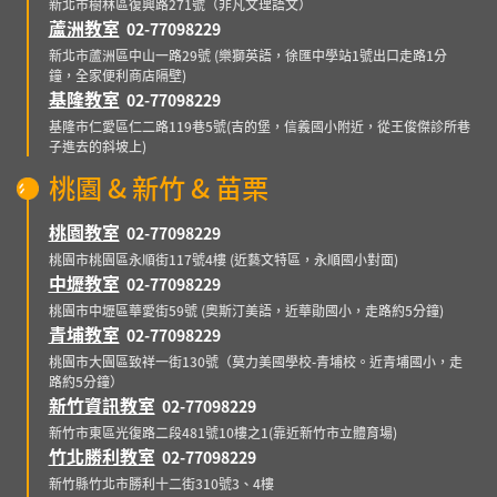
新北市樹林區復興路271號（非凡文理語文）
蘆洲教室
02-77098229
新北市蘆洲區中山一路29號 (樂獅英語，徐匯中學站1號出口走路1分
鐘，全家便利商店隔壁)
基隆教室
02-77098229
基隆市仁愛區仁二路119巷5號(吉的堡，信義國小附近，從王俊傑診所巷
子進去的斜坡上)
桃園 & 新竹 & 苗栗
桃園教室
02-77098229
桃園市桃園區永順街117號4樓 (近藝文特區，永順國小對面)
中壢教室
02-77098229
桃園市中壢區華愛街59號 (奧斯汀美語，近華勛國小，走路約5分鐘)
青埔教室
02-77098229
桃園市大園區致祥一街130號（莫力美國學校-青埔校。近青埔國小，走
路約5分鐘）
新竹資訊教室
02-77098229
新竹市東區光復路二段481號10樓之1(靠近新竹市立體育場)
竹北勝利教室
02-77098229
新竹縣竹北市勝利十二街310號3、4樓