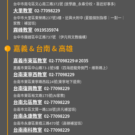
台中市南屯區文心南三路372號 (放學趣_永春分校，靠近好事多)
大里教室
02-77098229
台中市大里區東榮路237號3樓，近興大附中 (夏甄個別指導｜一對一｜
家教｜補習班)
霧峰教室
0919535974
台中市霧峰區中正路737號 （伊凡特文教機構）
嘉義 & 台南 & 高雄
嘉義市東區教室
02-77098229＃2035
嘉義市東區中山路73-1號5樓（四海遊龍旁側門，維新路上）
台南東寧西教室
02-77098229
台南市東區東寧路西段24號(東寧地下道旁)
台南復興教室
02-77098229
台南市東區裕文路175號(AI家教)
台南北區教室
02-77098229
台南市北區文賢一路138號(非凡補習班)
台南永康教室
02-77098229
台南市永康區東橋三路470號（高頓補習班）
台南南科教室
02-77098229