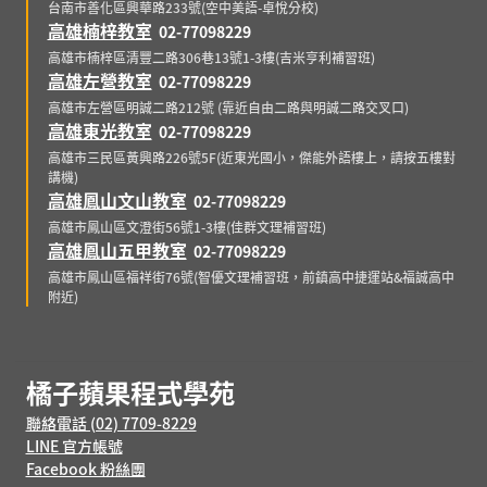
台南市善化區興華路233號(空中美語-卓悅分校)
高雄楠梓教室
02-77098229
高雄市楠梓區清豐二路306巷13號1-3樓(吉米亨利補習班)
高雄左營教室
02-77098229
高雄市左營區明誠二路212號 (靠近自由二路與明誠二路交叉口)
高雄東光教室
02-77098229
高雄市三民區黃興路226號5F(近東光國小，傑能外語樓上，請按五樓對
講機)
高雄鳳山文山教室
02-77098229
高雄市鳳山區文澄街56號1-3樓(佳群文理補習班)
高雄鳳山五甲教室
02-77098229
高雄市鳳山區福祥街76號(智優文理補習班，前鎮高中捷運站&福誠高中
附近)
橘子蘋果程式學苑
聯絡電話 (02) 7709-8229
LINE 官方帳號
Facebook 粉絲團