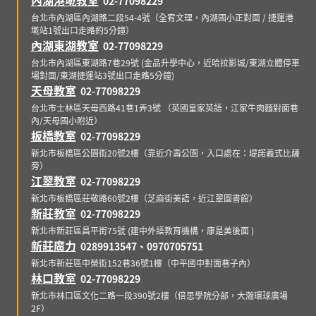
內湖港墘教室
02-77098229
台北市內湖區內湖路二段54-4號（全宥文理，內湖國小正對面 / 捷運港
墘站1號出口走路約5分鐘）
內湖東湖教室
02-77098229
台北市內湖區東湖路7巷29號 (金品升學中心，近哈拉影城/東湖立體停車
場對面/東湖捷運站3號出口走路5分鐘)
天母教室
02-77098229
台北市士林區天母西路41巷1弄3號 （英國皇家英語，江家牛肉麵對面巷
內/天母國小附近）
板橋教室
02-77098229
新北市板橋區公園街20號2樓（靠近介壽公園，入口處在：堤諾義式比薩
旁）
江翠教室
02-77098229
新北市板橋區莊敬路60號2樓（芝麻街美語，近江翠圖書館）
新莊教室
02-77098229
新北市新莊區昌平街75號 (建中外語教育機構，康是美後面 )
新莊魔力
0289913547、0970705751
新北市新莊區中榮街152巷36號1樓（中平國中對面巷子內）
林口教室
02-77098229
新北市林口區文化二路一段390號2樓（倍思學院分部，大瀚環球廣場
2F）