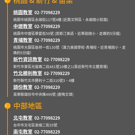
桃園教室
02-77098229
桃園市桃園區永順街117號4樓 (近藝文特區，永順國小對面)
中壢教室
02-77098229
桃園市中壢區華愛街59號 (奧斯汀美語，近華勛國小，走路約5分鐘)
青埔教室
02-77098229
桃園市大園區致祥一街130號（莫力美國學校-青埔校。近青埔國小，走
路約5分鐘）
新竹資訊教室
02-77098229
新竹市東區光復路二段481號10樓之1(靠近新竹市立體育場)
竹北勝利教室
02-77098229
新竹縣竹北市勝利十二街310號3、4樓
頭份教室
02-77098229
苗栗縣頭份市中央路499號 (鹿鳴文理)
中部地區
北屯教室
02-77098229
台中市北屯區安順二街35號
南屯教室
02-77098229