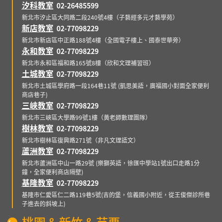
汐科教室
02-26485599
新北市汐止區大同路二段240號4樓（子藝經多元才藝學苑）
新店教室
02-77098229
新北市新店區中正路188號4樓（全國電子樓上、國泰世華旁）
永和教室
02-77098229
新北市永和區福和路165號8樓（欣和文理補習班）
土城教室
02-77098229
新北市土城區學府路一段164巷11號 (凱思美語，廣福國小對面全家便利
商店巷子)
三峽教室
02-77098229
新北市三峽區大學路99號1樓（黃老師數理團隊）
樹林教室
02-77098229
新北市樹林區復興路271號（非凡文理語文）
蘆洲教室
02-77098229
新北市蘆洲區中山一路29號 (樂獅英語，徐匯中學站1號出口走路1分
鐘，全家便利商店隔壁)
基隆教室
02-77098229
基隆市仁愛區仁二路119巷5號(吉的堡，信義國小附近，從王俊傑診所巷
子進去的斜坡上)
桃園 & 新竹 & 苗栗