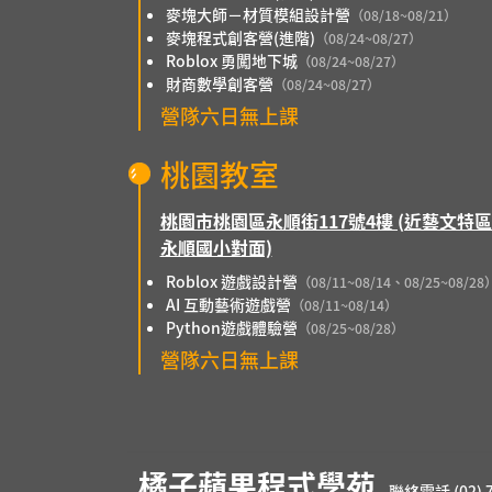
麥塊大師－材質模組設計營
（08/18~08/21）
麥塊程式創客營(進階)
（08/24~08/27）
Roblox 勇闖地下城
（08/24~08/27）
財商數學創客營
（08/24~08/27）
營隊六日無上課
桃園教室
桃園市桃園區永順街117號4樓 (近藝文特
永順國小對面)
Roblox 遊戲設計營
（08/11~08/14、08/25~08/28
AI 互動藝術遊戲營
（08/11~08/14）
Python遊戲體驗營
（08/25~08/28）
營隊六日無上課
橘子蘋果程式學苑
聯絡電話 (02) 7