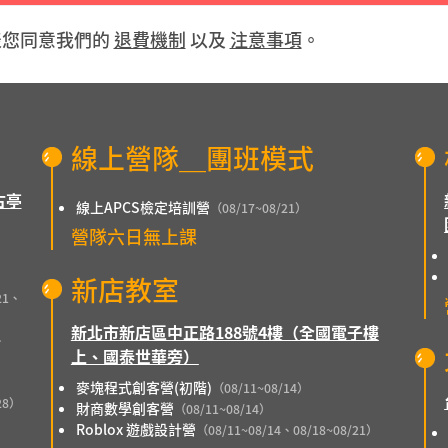
表您同意我們的
退費機制
以及
注意事項
。
線上營隊＿團班模式
古亭
線上APCS檢定培訓營
（08/17~08/21）
營隊六日無上課
）
新店教室
21、
新北市新店區中正路188號4樓（全國電子樓
、
上、國泰世華旁）
麥塊程式創客營(初階)
（08/11~08/14）
28）
財商數學創客營
（08/11~08/14）
Roblox 遊戲設計營
（08/11~08/14、08/18~08/21）