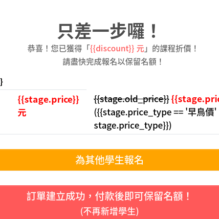
只差一步囉！
恭喜！您已獲得「
{{discount}} 元
」的課程折價！
請盡快完成報名以保留名額！
}
{{stage.old_price}}
{{stage.pri
{{stage.price}}
({{stage.price_type == '早鳥價
元
stage.price_type}})
為其他學生報名
訂單建立成功，付款後即可保留名額！
(不再新增學生)