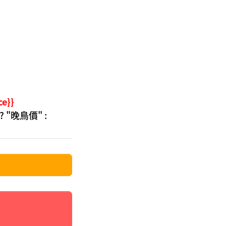
ce}}
' ? "晚鳥價" :