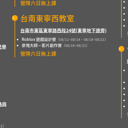
營隊六日無上課
）
台南東寧西教室
台南市東區東寧路西段24號(東寧地下道旁)
Roblox 遊戲設計營
（08/11~08/14、08/18~08/21）
麥塊大師－影片創作營
（08/18~08/21）
思學
營隊六日無上課
路與
）
21）