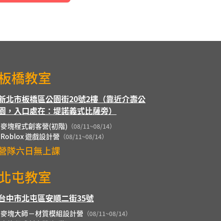
板橋教室
新北市板橋區公園街20號2樓（靠近介壽公
園，入口處在：堤諾義式比薩旁）
麥塊程式創客營(初階)
（08/11~08/14）
Roblox 遊戲設計營
（08/11~08/14）
營隊六日無上課
北屯教室
台中市北屯區安順二街35號
麥塊大師－材質模組設計營
（08/11~08/14）