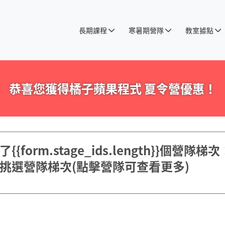
長期課程
寒暑期營隊
教室據點
恭喜您獲得橘子蘋果程式 夏令營優惠！
{form.stage_ids.length}}個營隊梯次
挑選營隊梯次
(點擊營隊可查看更多)