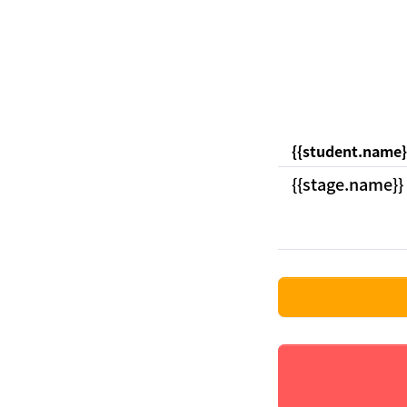
{{student.name}
{{stage.name}}