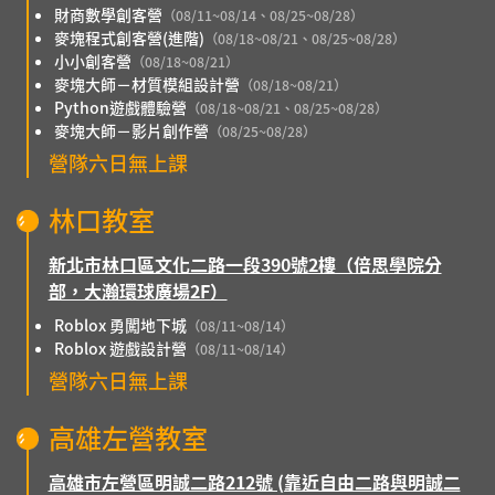
財商數學創客營
（08/11~08/14、08/25~08/28）
麥塊程式創客營(進階)
（08/18~08/21、08/25~08/28）
小小創客營
（08/18~08/21）
麥塊大師－材質模組設計營
（08/18~08/21）
Python遊戲體驗營
（08/18~08/21、08/25~08/28）
麥塊大師－影片創作營
（08/25~08/28）
營隊六日無上課
林口教室
新北市林口區文化二路一段390號2樓（倍思學院分
部，大瀚環球廣場2F）
Roblox 勇闖地下城
（08/11~08/14）
Roblox 遊戲設計營
（08/11~08/14）
營隊六日無上課
高雄左營教室
高雄市左營區明誠二路212號 (靠近自由二路與明誠二