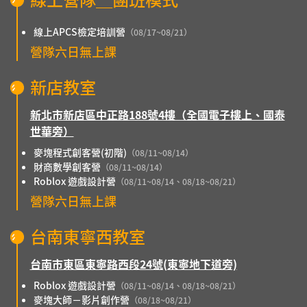
線上APCS檢定培訓營
（08/17~08/21）
營隊六日無上課
新店教室
新北市新店區中正路188號4樓（全國電子樓上、國泰
世華旁）
麥塊程式創客營(初階)
（08/11~08/14）
財商數學創客營
（08/11~08/14）
Roblox 遊戲設計營
（08/11~08/14、08/18~08/21）
營隊六日無上課
台南東寧西教室
台南市東區東寧路西段24號(東寧地下道旁)
Roblox 遊戲設計營
（08/11~08/14、08/18~08/21）
麥塊大師－影片創作營
（08/18~08/21）