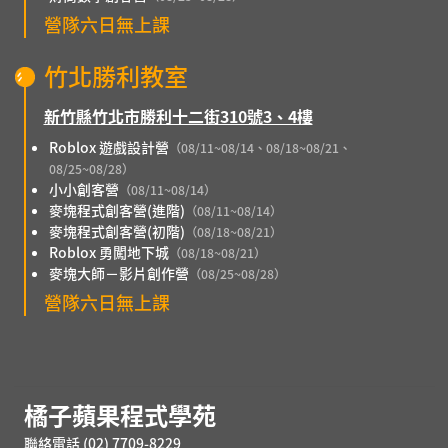
營隊六日無上課
竹北勝利教室
新竹縣竹北市勝利十二街310號3、4樓
Roblox 遊戲設計營
（08/11~08/14、08/18~08/21、
08/25~08/28）
小小創客營
（08/11~08/14）
麥塊程式創客營(進階)
（08/11~08/14）
麥塊程式創客營(初階)
（08/18~08/21）
Roblox 勇闖地下城
（08/18~08/21）
麥塊大師－影片創作營
（08/25~08/28）
營隊六日無上課
橘子蘋果程式學苑
聯絡電話 (02) 7709-8229