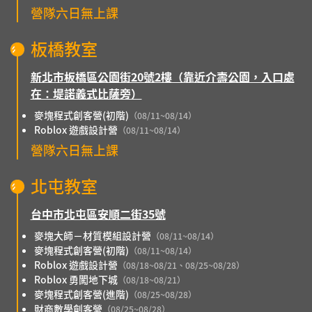
營隊六日無上課
板橋教室
新北市板橋區公園街20號2樓（靠近介壽公園，入口處
在：堤諾義式比薩旁）
麥塊程式創客營(初階)
（08/11~08/14）
Roblox 遊戲設計營
（08/11~08/14）
營隊六日無上課
北屯教室
台中市北屯區安順二街35號
麥塊大師－材質模組設計營
（08/11~08/14）
麥塊程式創客營(初階)
（08/11~08/14）
Roblox 遊戲設計營
（08/18~08/21、08/25~08/28）
Roblox 勇闖地下城
（08/18~08/21）
麥塊程式創客營(進階)
（08/25~08/28）
財商數學創客營
（08/25~08/28）