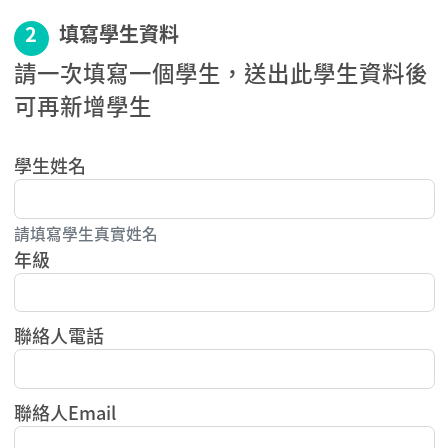
2
填寫學生資料
請一次填寫一個學生，送出此學生資料後
可再新增學生
學生姓名
請填寫學生真實姓名
年級
聯絡人電話
聯絡人Email