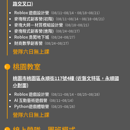
路交叉口)
Roblox 遊戲設計營
（08/11~08/14、08/18~08/21）
麥塊程式創客營(初階)
（08/11~08/14、08/18~08/21）
麥塊大師－材質模組設計營
（08/18~08/21）
麥塊程式創客營(進階)
（08/24~08/27）
Roblox 勇闖地下城
（08/24~08/27）
財商數學創客營
（08/24~08/27）
營隊六日無上課
桃園教室
桃園市桃園區永順街117號4樓 (近藝文特區，永順國
小對面)
Roblox 遊戲設計營
（08/11~08/14、08/25~08/28）
AI 互動藝術遊戲營
（08/11~08/14）
Python遊戲體驗營
（08/25~08/28）
營隊六日無上課
線上營隊＿團班模式