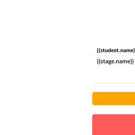
{{student.name}
{{stage.name}}