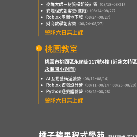
麥塊大師－材質模組設計營
（08/18~08/21）
麥塊程式創客營(進階)
（08/24~08/27）
Roblox 勇闖地下城
（08/24~08/27）
財商數學創客營
（08/24~08/27）
營隊六日無上課
桃園教室
桃園市桃園區永順街117號4樓 (近藝文特
永順國小對面)
AI 互動藝術遊戲營
（08/11~08/14）
Roblox 遊戲設計營
（08/11~08/14、08/25~08/28
Python遊戲體驗營
（08/25~08/28）
營隊六日無上課
橘子蘋果程式學苑
聯絡電話 (02) 7