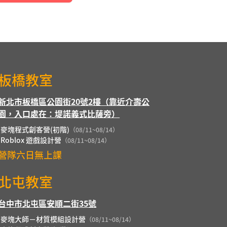
板橋教室
新北市板橋區公園街20號2樓（靠近介壽公
園，入口處在：堤諾義式比薩旁）
麥塊程式創客營(初階)
（08/11~08/14）
Roblox 遊戲設計營
（08/11~08/14）
營隊六日無上課
北屯教室
台中市北屯區安順二街35號
麥塊大師－材質模組設計營
（08/11~08/14）