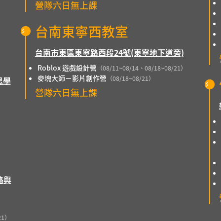
營隊六日無上課
）
台南東寧西教室
台南市東區東寧路西段24號(東寧地下道旁)
Roblox 遊戲設計營
（08/11~08/14、08/18~08/21）
麥塊大師－影片創作營
（08/18~08/21）
思學
營隊六日無上課
路與
）
21）