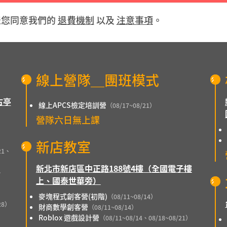
表您同意我們的
退費機制
以及
注意事項
。
線上營隊＿團班模式
古亭
線上APCS檢定培訓營
（08/17~08/21）
營隊六日無上課
）
新店教室
21、
新北市新店區中正路188號4樓（全國電子樓
、
上、國泰世華旁）
麥塊程式創客營(初階)
（08/11~08/14）
28）
財商數學創客營
（08/11~08/14）
Roblox 遊戲設計營
（08/11~08/14、08/18~08/21）