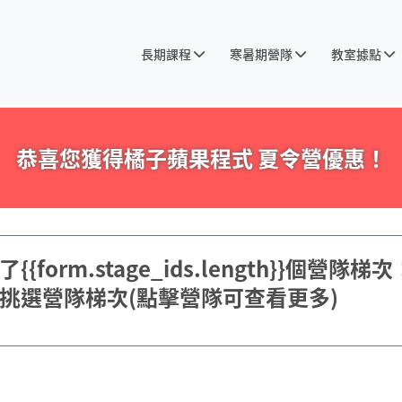
長期課程
寒暑期營隊
教室據點
恭喜您獲得橘子蘋果程式 夏令營優惠！
{form.stage_ids.length}}個營隊梯次
挑選營隊梯次
(點擊營隊可查看更多)