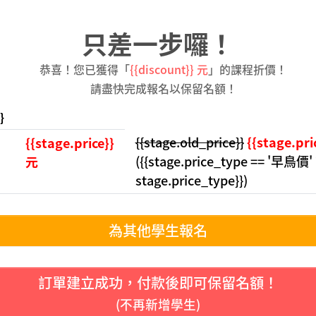
只差一步囉！
恭喜！您已獲得「
{{discount}} 元
」的課程折價！
請盡快完成報名以保留名額！
}
{{stage.old_price}}
{{stage.pri
{{stage.price}}
({{stage.price_type == '早鳥價
元
stage.price_type}})
為其他學生報名
訂單建立成功，付款後即可保留名額！
(不再新增學生)