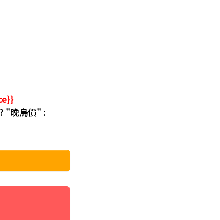
ce}}
' ? "晚鳥價" :