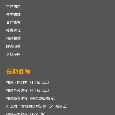
常見問題
教學據點
合作機會
社會責任
橘蘋觀點
師資招募
學校夥伴
長期課程
橘蘋玩創啟蒙（1年級以上）
橘蘋菁英課程（4年級以上）
橘蘋駭客學程（國際證照/檢定）
AI 思維：實戰問題解決課（5年級以上）
橘蘋麥思數學（1-5年級）