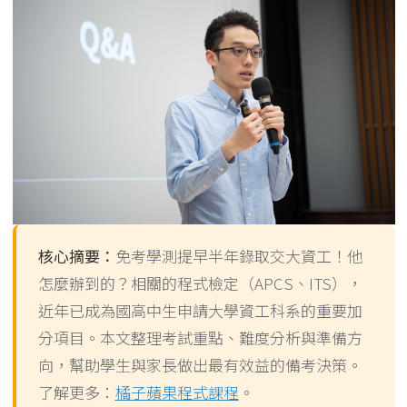
核心摘要：
免考學測提早半年錄取交大資工！他
怎麼辦到的？相關的程式檢定（APCS、ITS），
近年已成為國高中生申請大學資工科系的重要加
分項目。本文整理考試重點、難度分析與準備方
向，幫助學生與家長做出最有效益的備考決策。
了解更多：
橘子蘋果程式課程
。