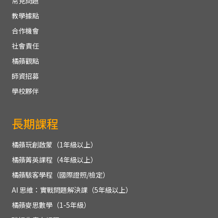
常見問題
教學據點
合作機會
社會責任
橘蘋觀點
師資招募
學校夥伴
長期課程
橘蘋玩創啟蒙（1年級以上）
橘蘋菁英課程（4年級以上）
橘蘋駭客學程（國際證照/檢定）
AI 思維：實戰問題解決課（5年級以上）
橘蘋麥思數學（1-5年級）