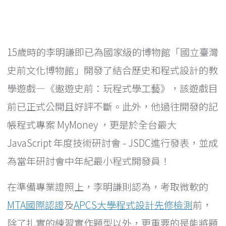
15歲時的李明謙即已為國家級的博物館「國立臺灣
史前文化博物館」開發了結合歷史和程式設計的教
學遊戲—《遨遊史前：玩程式學工藝》，該遊戲目
前已正式公開且好評不斷。此外，他過往開發的記
帳程式專案 MyMoney ，更是於全台最大
JavaScript 年度技術研討會 - JSDC進行發表，並成
為當年研討會中年紀最小程式開發員！
在準備專業證照上，李明謙則認為，考取微軟的
MTA國際認證
及
APCS大學程式設計先修檢測
前，
除了扎實的練習實作題型以外，更重要的是能將題